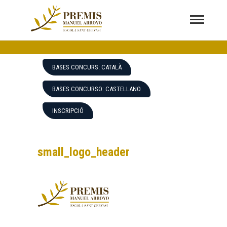
VI Edició Premis Manuel Arroyo
PREMIS EXALUMNES I EMPRENEDORS ECONOMIA COOPERATIVA.
2021
BASES CONCURS: CATALÀ
BASES CONCURSO: CASTELLANO
INSCRIPCIÓ
small_logo_header