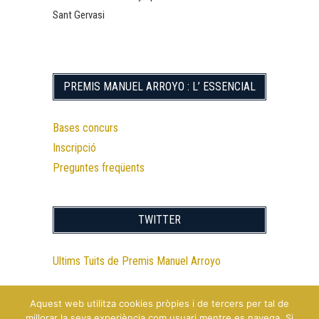
Sant Gervasi
PREMIS MANUEL ARROYO : L’ ESSENCIAL
Bases concurs
Inscripció
Preguntes freqüents
TWITTER
Ultims Tuits de Premis Manuel Arroyo
Aquest web utilitza cookies pròpies i de tercers per tal de
millorar la seva experiència com usuari mentre es navega. Si